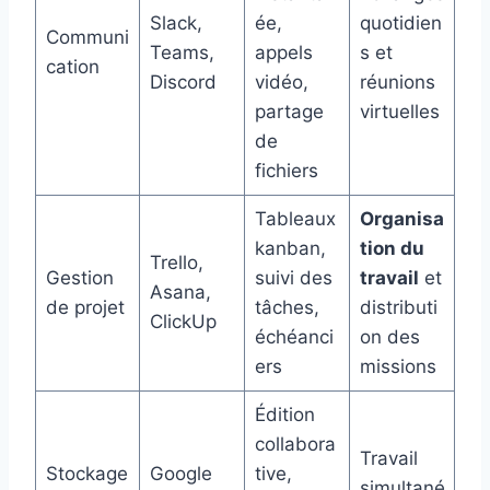
Slack,
ée,
quotidien
Communi
Teams,
appels
s et
cation
Discord
vidéo,
réunions
partage
virtuelles
de
fichiers
Tableaux
Organisa
kanban,
tion du
Trello,
Gestion
suivi des
travail
et
Asana,
de projet
tâches,
distributi
ClickUp
échéanci
on des
ers
missions
Édition
collabora
Travail
Stockage
Google
tive,
simultané